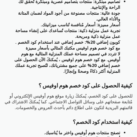
تصاميم مبتكرة: منتجات بتصاميم عصرية ومبتكرة تُحقق لك
الراحة والإنتاجية.
جودة عالية: منتجات مصنوعة من أجود المواد لضمان المتانة
والأداء العالي.
أسعار مميزة: أسعار مُنافسة تُناسب ميزانيتك.
تجربة عمل منزلية ذكية: منتجات تُساعدك على إنشاء مساحة
عمل منزلية ذكية ومريحة.
كوبون إضافي 20%: خصم إضافي عند استخدام كود الخصم .
مع كود خصم هوم اوفيس مكتبك المثالي بأسعار مميزة
لا تتردد في تصميم مساحة عملك المنزلية المثالية مع هوم
أوفيس. مع كود خصم هوم اوفيس ، يُمكنكَ الآن الحصول على
خصم إضافي 20% على جميع مشترياتك، لتُصبح تجربة عملك
المنزلية أكثر ذكاءً وصحةً وإنجازًا.
كيفية الحصول على كود خصم هوم اوفيس ؟
للحصول على كود الخصم، يُمكنكَ زيارة موقع هوم أوفيس الإلكتروني أو
مُتابعة صفحاتهم على وسائل التواصل الاجتماعي. كما يُمكنكَ الاشتراك في
قائمتهم البريدية لتكون على اطلاع دائم بأحدث العروض والخصومات.
كيفية استخدام كود الخصم؟
تصفح منتجات هوم أوفيس واختر ما يُناسبك.