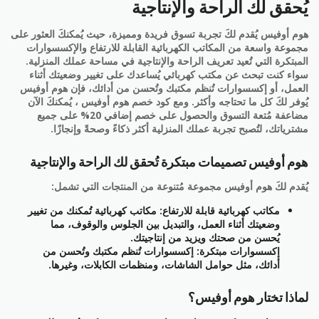
يُحقق لك الراحة والإنتاجية
هوم أوفيس يُقدم لكَ تجربة تسوق فريدة ومميزة، حيث يُمكنكَ العثور على
مجموعة واسعة من المكاتب الكهربائية القابلة للارتفاع والإكسسوارات
المبتكرة التي تُعيد تعريف الراحة والإنتاجية في مساحة عملك المنزلية.
سواء كنت تبحث عن مكتب كهربائي يُساعدك على تغيير وضعيتك أثناء
العمل، أو إكسسوارات تُنظم مكتبك وتُحسن من أدائك، فإن هوم أوفيس
يُوفر لكَ كل ما تحتاجه وأكثر. ومع كود خصم هوم أوفيس ، يُمكنكَ الآن
مضاعفة مُتعة التسوق والحصول على خصم إضافي 20% على جميع
مشترياتك، لتُصبح تجربة عملك المنزلية أكثر ذكاءً وصحةً وإنجازًا.
هوم أوفيس تصميمات مبتكرة تُحقق لك الراحة والإنتاجية
يُقدم لكَ هوم أوفيس مجموعة مُتنوعة من المنتجات التي تشمل:
مكاتب كهربائية قابلة للارتفاع: مكاتب كهربائية تُمكنك من تغيير
وضعيتك أثناء العمل، والتبديل بين الجلوس والوقوف، مما
يُحسن من صحتك ويزيد من إنتاجيتك.
إكسسوارات مبتكرة: إكسسوارات تُنظم مكتبك وتُحسن من
أدائك، مثل حوامل الشاشات، ومنظمات الكابلات، وغيرها.
لماذا تختار هوم أوفيس؟