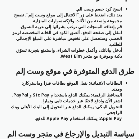
انسخ كود خصم وست الم.
بعد ذلك، اضغط على زر “الانتقال إلى موقع وست إلم”. تصفح
مجموعة واسعة من الأثاث والإكسسوارات المنزلية.
قم بإضافة المنتجات التي ترغب بشرائها إلى عربة التسوق.
انتقل إلى صفحة الدفع، ألصق الكود في الخانة المخصصة لرمز
الخصم، وستحصل على تخفيض مباشرة على المبلغ الإجمالي
للطلب.
أدخل بياناتك، وأكمل خطوات الشراء، واستمتع بتجربة تسوّق
ذكية وموفرة مع متجر West Elm.
طرق الدفع المتوفرة في موقع وست إلم
البطاقات الائتمانية: يقبل الموقع بطاقات فيزا وماستركارد
ومدى.
المحافظ الرقمية: يمكنك الدفع باستخدام Stc Pay و PayPal.
اشتر الآن وادفع لاحقًا عبر خدمات تابي وتمارا.
التحويل البنكي: يمكنك الدفع عبر التحويل إلى البنك الأهلي وبنك
الراجحي.
Apple Pay: يمكنك استخدام Apple Pay للدفع.
سياسة التبديل والإرجاع في متجر وست الم