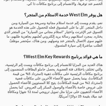
الخصم عند توفرها، والانضمام إلى برنامج مكافآت ذا كي.
هل يوفر West Elm خدمة الاستلام من المتجر؟
نعم، يقدم ويست إلم خدمة استلام مجانية وسريعة من السيارة ومن
داخل المتجر. كل ما على المتسوق فعله للحصول على هذه الخدمة هو
التسوق عبر الإنترنت واختيار “استلام مجاني من السيارة” من المتجر الذي
يختاره. بمجرد استلامهم رسالة بريد إلكتروني تُعلمهم بجاهزية طلبهم، ما
عليهم سوى الاتصال بالمتجر عند وصولهم. ومن هناك، سيُحضر موظفٌ
الطلب مباشرةً إلى سيارة المتسوق.
ما هي فوائد برنامج West Elm Key Rewards؟
هناك العديد من المزايا للانضمام إلى برنامج مكافآت ويست إلم الرئيسية،
والتي تختلف باختلاف فئة العضوية. يحصل حاملو البطاقات المنضمون إلى
برنامج مكافآت الرئيسية على مكافآت ذهبية (استرداد 5% من قيمة
المكافآت)، بينما يحصل جميع الأعضاء الآخرين على مكافآت فضية
(استرداد 2% من قيمة المكافآت). يتيح كلا المستويين للأعضاء الحصول
على عروض خاصة بالأعضاء والوصول المبكر إلى العروض. كما يحصل
الأعضاء الذهبيون على مزايا مثل تمويل ترويجي لمدة 12 شهرًا ومكافأة
عيد ميلاد بقيمة 25 دولارًا أمريكيًا.