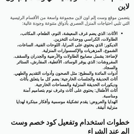
لاين
يتضمن موقع وست إلم اون لاين مجموعة واسعة من الأقسام الرئيسية
التي تلبي احتياجات المنزل العصري بأذواق متنوعة وجودة عالية:
الأثاث: الذي يضم غرف المعيشة، النوم، الطعام، المكاتب،
الطاولات، الكراسي ووحدات التخزين.
الديكور: الذي يحتوي على المرايا، اللوحات الفنية، الساعات،
الشموع، المزهريات والإكسسوارات المنزلية.
لإضاءة: يشمل مصابيح الطاولات والأرضية والجدران والسقف.
المفروشات: الذي يوفر الوسائد، الأغطية، المفارش، الستائر
والسجاد.
أدوات المائدة والمطبخ: مثل الصحون وأدوات التقديم والطهي.
أثاث الحديقة والجلسات الخارجية: يضم كل ما يتعلق بأثاث
وديكورات الحديقة المنزلية والمساحات الخارجية.
أثاث الأطفال: يحتوي على أثاث وغرف نوم بتصاميم آمنة
ومناسبة.
الهدايا والعروض: يقدم تشكيلة موسمية وأفكار مبتكرة لهدايا
منزلية أنيقة.
خطوات استخدام وتفعيل كود خصم وست
الم عند الشراء