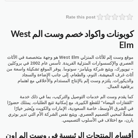
Rate this post
كوبونات واكواد خصم وست الم West
Elm
موقع وست إلم للأثاث المنزلي West Elm هو وجهة متخصصة في الأثاث
العصري والإكسسوارات المنزلية الفريدة. تأسس عام 2002 في بروكلين
– نيويورك، ويتبع شركة ويليامز- سونوما. يوفر الموقع تشكيلة واسعة من
أثاث غرف المعيشة، النوم، والطعام، إلى جانب الإضاءة والسجاد
والديكورات. يلتزم وست إلم بالإنتاج المستدام والأخلاقي مع اهتمام
برفاهية العمال.
كما يقدم وست الم خدمات التوصيل والتركيب، بما في ذلك خدمة
“القفازات البيضاء” للقطع الكبيرة، مع إمكانية تتبع الطلبات. يمتلك حضورًا
في الشرق الأوسط، خاصة السعودية، الإمارات والكويت ويُعتبر خيارًا
مفضلًا لمحبي التصميم العصري. ويتبع نفس الشركة الأم التي تدير بوتري
بارن، مع اختلاف في الأسلوب التصميمي.
أقسام المنتجات الرئيسية في وست إلم اون