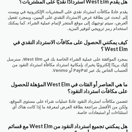
هل يقدم West Elm استردادًا نقديًا على المشتريات؟
يقدم عادةً مكافآت استرداد نقدي على المشتريات الإلكترونية في ويست
إلم. ابحث عن بطاقة عرض الاسترداد النقدي على اليمين، وبمجرد تفعيل
العرض، سيتم توجيهك إلى موقع المتجر لإتمام عملية الشراء. كما يمكنك
استخدام رمز ترويجي لتوفير المزيد.
كيف يمكنني الحصول على مكافآت الاسترداد النقدي في
West Elm ؟
بمجرد الموافقة على عملية الشراء الخاصة بك في West Elm، سنرسل
إليك بريدًا إلكترونيًا يخبرك بإمكانية استرداد مكافأة استرداد النقود من
الحساب الخاص بك عبر PayPal أو Venmo.
ما هي العناصر أو الفئات في West Elm المؤهلة للحصول
على مكافآت استرداد النقود؟
تتضمن مكافآت استرداد النقود عادةً عمليات شراء على مستوى الموقع،
ولكن من الأفضل مراجعة بطاقة العرض لمعرفة ما إذا كانت هناك أي
استثناءات أو استبعادات خاصة.
هل يمكنني تجميع استرداد النقود من West Elm مع قسائم