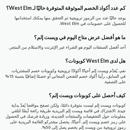
كم عدد أكواد الخصم الموثوقة المتوفرة حاليًا لـ West Elm؟
يوجد حاليًا عدد من الرموز ترويجية تم التحقق منها يمكنك استخدامها
للحصول على خصومات في West Elm.
ما هو أفضل عرض متاح اليوم في ويست إلم؟
أحد أفضل الصفقات اليوم هو الشراء عبر الإنترنت والاستلام من المتجر.
هل لدى West Elm كوبونات؟
نعم، يُقدّم ويست إلم أحيانًا أكوادًا ترويجية وكوبونات خصم للمشتريات.
في السابق، رأينا أكواد خصم للشحن المجاني أو خصمًا إضافيًا بنسبة 15%
على التصفية.
كيف أحصل على كوبونات ويست إلم؟
كوبونات ويست إلم ليست متوفرة دائمًا، ولكن تصفح مواقعنا يُعدّ بداية
جيدة. الاشتراك في قائمة ويست إلم البريدية طريقة رائعة أيضًا لتلقي
معلومات حول التخفيضات والمنتجات الجديدة، وزيادة فرصك في الحصول
على رمز خصم ويست إلم. أحيانًا، يحصل مشتركو القائمة البريدية على
رموز ترويجية من ويست إلم بخصم يصل إلى 50%.