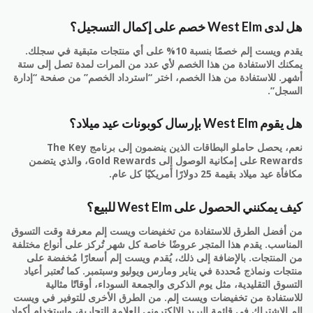
هل لدى West Elm خصم على إكمال التسجيل؟
يقدم ويست إلم خصمًا بنسبة 10% على أي منتجات متبقية في سجلك.
يمكنك الاستفادة من هذا الخصم لأي عدد من المرات لمدة تصل إلى ستة
أشهر. للاستفادة من هذا الخصم، اختر “استرداد الخصم” من صفحة “إدارة
السجل”.
هل يقوم West Elm بإرسال كوبونات عيد ميلاد؟
نعم، يحصل حاملو البطاقات الذين ينضمون إلى برنامج The Key
Rewards على إمكانية الوصول إلى Gold Rewards، والذي يتضمن
مكافأة عيد ميلاد بقيمة 25 دولارًا أمريكيًا كل عام.
كيف يمكنني الحصول على West Elm للبيع؟
من أفضل الطرق للاستفادة من تخفيضات ويست إلم معرفة وقت التسوق
المناسب. يقدم هذا المتجر عروضًا خاصة كل شهر تُركز على أنواع مختلفة
من المنتجات. بالإضافة إلى ذلك، يُقدم ويست إلم أسعارًا مُخفضة على
منتجات ونماذج مُحددة في يناير ومارس ويوليو وسبتمبر. كما تُعتبر أعياد
التسوق التقليدية، مثل يوم الذكرى والجمعة السوداء، أوقاتًا مثالية
للاستفادة من تخفيضات ويست إلم. من الطرق الأخرى للتوفير في ويست
إلم الاشتراك في قائمة البريد الإلكتروني للعلامة التجارية، واستخدام أكواد