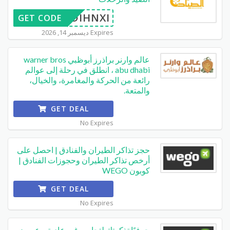
DIHNXI
GET CODE
Expires ديسمبر 14, 2026
عالم وارنر براذرز أبوظبي warner bros
abu dhabi ، انطلق في رحلة إلى عوالم
رائعة من الحركة والمغامرة، والخيال،
والمتعة.
GET DEAL
No Expires
حجز تذاكر الطيران والفنادق | احصل على
أرخص تذاكر الطيران وحجوزات الفنادق |
كوبون WEGO
GET DEAL
No Expires
حرفيًا تذكرتك لتجارب غير عادية – عروض