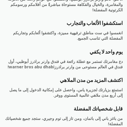
والمغامرة، والخيال والفكاهة مستوحاة مباشرةً من أفلامكم ورسومكم
الكرتونية المفضلة!
استكشفوا الألعاب والتجارب
انغمسوا في ست مناطق ترفيهية مميزة، واكتشفوا ألعابكم وتجاربكم
المفضلة التي تناسب الجميع.
يوم واحد لا يكفي
دع مغامرتك تستمر مع عطلة رائعة في فندق وارنر براذرز أبوظبي، أول
فندق في العالم مستوحى من وارنر براذرزwarner bros abu dhabi!
اكتشف المزيد من مدن الملاهي
استمتع بزيارتك لجزيرة ياس، واحصل على إمكانية الدخول إلى ما يصل
إلى أربع مدن ملاهي عالمية المستوى ووفر.
قابل شخصياتك المفضلة
من باغز باني إلى باتمان، ومن تاز إلى توم وجيري، ستجد جميع شخصياتك
المفضلة!