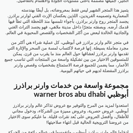
الكثير، جميعها مصممة بأعلى مستويات الجودة والاهتمام بالتفاصيل.
يتميز هذا المتجر الشهير ليس فقط بمعروضاته، بل أيضًا بهندسته
المعمارية وتصميمه الفريدين، اللذين يعكسان الإرث الفني لوارنر براذرز.
يجسد المتجر روح وارنر براذرز، بأجواء تلمسها منذ اللحظة التي تطأ فيها
قدمك أرضه. وبصفته متجرًا داخل مدينة ملاهي، فهو يجسد التراث الغني
والجاذبية الخالدة لبعض من أكثر الشخصيات والقصص المحبوبة في العالم.
في متجر عالم وارنر براذرز في أبوظبي، كل عملية شراء هي أكثر من
مجرد معاملة بسيطة. إنها فرصة لاكتساب لمسة من السحر والإثارة التي
تقدمها وارنر براذرز لعشاقها حول العالم منذ ما يقرب من قرن. يمكن
للمتسوقين الاختيار من بين تشكيلة واسعة من المنتجات التي تناسب جميع
الأعمار، مما يضمن للجميع فرصة الاستمتاع بشخصيات وقصص وارنر
براذرز المفضلة لديهم في حياتهم اليومية.
مجموعة واسعة من خدمات وارنر براذرز
أبوظبي warner bros abu dhabi
استعدوا لمزيد من المرح والتوفير مع عروض تذاكر عالم وارنر براذرز
أبوظبي. عروض حصرية، وعروض مميزة من الشركاء، ودخول مجاني
للأطفال، وأفضل العروض على بُعد نقرات قليلة. ما عليكم سوى الاختيار
من عروضنا الترويجية الحالية قبل انتهاء صلاحيتها!
ادخلوا عالم وارنر براذرز أبوظبي، وانغمسوا في عوالم رائعة من الحركة