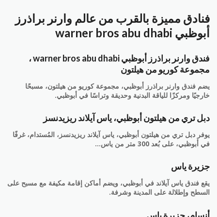
فنادق مميزة بالقرب من عالم وارنر براذرز
أبوظبي warner bros abu dhabi
فندق وارنر براذرز أبوظبي warner bros abu dhabi ،
مجموعة كوريو من هيلتون
يضم فندق وارنر براذرز أبوظبي، مجموعة كوريو من هيلتون، مسبحًا
خارجيًا ومركزًا للياقة البدنية وحديقة وتراسًا في أبوظبي.
دبل تري من هيلتون أبوظبي، ياس آيلاند ريزيدنسز
يوفر دبل تري من هيلتون أبوظبي، ياس آيلاند ريزيدنسز، المُستدام، غرفًا
في أبوظبي، على بُعد 300 متر من ياس…
جزيرة ياس
يقع فندق ياس آيلاند في أبوظبي، ويضم أماكن إقامة مكيفة مع مسبح على
السطح وإطلالة على المدينة وشرفة.
أنسام، جزيرة ياس