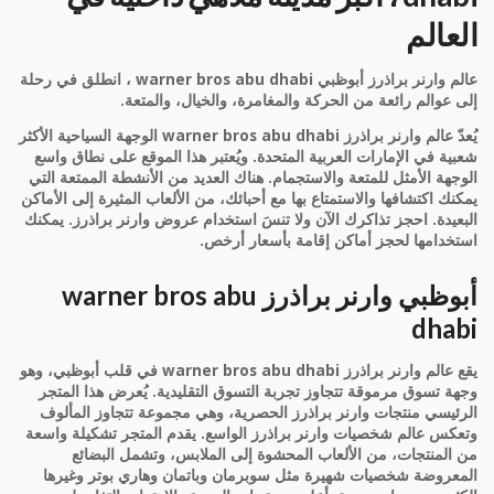
العالم
عالم وارنر براذرز أبوظبي warner bros abu dhabi ، انطلق في رحلة
إلى عوالم رائعة من الحركة والمغامرة، والخيال، والمتعة.
يُعدّ عالم وارنر براذرز warner bros abu dhabi الوجهة السياحية الأكثر
شعبية في الإمارات العربية المتحدة. ويُعتبر هذا الموقع على نطاق واسع
الوجهة الأمثل للمتعة والاستجمام. هناك العديد من الأنشطة الممتعة التي
يمكنك اكتشافها والاستمتاع بها مع أحبائك، من الألعاب المثيرة إلى الأماكن
البعيدة. احجز تذاكرك الآن ولا تنسَ استخدام عروض وارنر براذرز. يمكنك
استخدامها لحجز أماكن إقامة بأسعار أرخص.
أبوظبي وارنر براذرز warner bros abu
dhabi
يقع عالم وارنر براذرز warner bros abu dhabi في قلب أبوظبي، وهو
وجهة تسوق مرموقة تتجاوز تجربة التسوق التقليدية. يُعرض هذا المتجر
الرئيسي منتجات وارنر براذرز الحصرية، وهي مجموعة تتجاوز المألوف
وتعكس عالم شخصيات وارنر براذرز الواسع. يقدم المتجر تشكيلة واسعة
من المنتجات، من الألعاب المحشوة إلى الملابس، وتشمل البضائع
المعروضة شخصيات شهيرة مثل سوبرمان وباتمان وهاري بوتر وغيرها