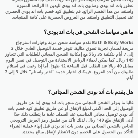
عطور باث اند بودي وصابون باث اند بودي لليدين ذا الرائحة المميزة
واستفد من هذا الخصم الرائع. قم بتطبيق كود خصم باث اند بودي الحصري
عند تحميل التطبيق واستفد من العروض الحصرية على كافة المنتجات.
ما هي سياسات الشحن في باث اند بودي؟
Bath & Body Works تقدم سياسة شحن مرنة وخيارات استرجاع
مريحة لضمان تجربة تسوق مثالية. تتوفر خدمة التوصيل العادي خلال 3
إلى 7 أيام بتكلفة 35 ريالا مع إمكانية الشحن المجاني للطلبات التي تتجاوز
149 ريال. كما يمكن لعملاء الرياض الاستفادة من التوصيل في نفس اليوم
مقابل 40 ريالا عند الطلب قبل الساعة 12 ظهرًا. أما إذا رغبت في استلام
طلبيتك من أحد الفروع، فيمكنك اختيار خدمة “اختر واستلم” خلال 3 إلى 7
أيام.
هل يقدم باث آند بودي الشحن المجاني؟
غالبا ما يتوفر الشحن المجاني من متجر باث اند بودي إما عن طريق
الوصول إلى الحد الأدنى لمبلغ الإنفاق أو عن طريق تطبيق كود خصم باث
آند بودي توصيل مجاني المناسب عند السداد. عادة ما يتطلب ذلك حدًا
أدنى للإنفاق يبلغ 149 ريال، لذلك تأكد من تطبيق رمز العرض الترويجي
الخاص بالشحن المجاني من متجر باث اند بودي قبل إنهاء عملية الشراء
للتأكد من الحصول على الخصم دون الانتظار لإنفاق مبالغ محددة.