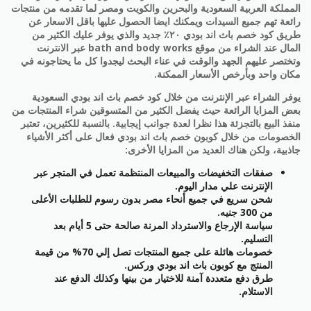
المملكة العربية السعودية والبحرين والكويت ومصر لما تقدمه من منتجات
رائعة تهم جميع السيدات ويمكنك ايضا الحصول عليها باقل الاسعار عن
طريق كود خصم باث اند بودي ٢٠٪ جديد والذي يوفر عليك الكثير من
المال عند الشراء من موقع bath and body works عبر الانترنت
وتختصر عليهم الجهد والوقت في عناء البحث ليجدوا كل ما يحتاجونه في
مكان واحد وبأرخص الأسعار الممكنة.
يوفر الشراء عبر الإنترنت من خلال كود خصم باث اند بودي السعودية
بعض المزايا الرائعة حيث يفضل الكثير من المتسوقين شراء المنتجات من
منفذ البيع بالتجزئة هذا نظرا لعدة جوانب إيجابية. بالنسبة للكثيرين، تعتبر
الخصومات من خلال كوبون خصم باث اند بودي فعال على أكثر الأشياء
جاذبية، ولكن هناك العديد من المزايا الأخرى:
صفقات التخفيضات والمبيعات المنتظمة تعمل في المتجر عبر
الإنترنت علي مدار اليوم.
شحن سريع في جميع أنحاء مصر بدون رسوم للطلبات الأعلى
من 300 جنيه.
سياسة الإرجاع والاسترداد المرنة صالحة حتى 5 أيام بعد
التسليم.
خصومات هائلة على جميع المنتجات تصل إلي 70% من قيمة
المنتج مع كوبون باث اند بودي وركس.
طرق دفع متعددة آمنة للاختيار من بينها وكذلك الدفع عند
الاستلام.