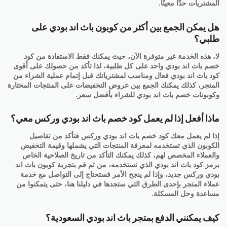
المشتريات حدًا معينًا.
هل يمكن الجمع بين أكثر من كوبون باث اند بودي على
طلبي؟
لا، هذه الخدمة غير متوفرة الآن، حيث يمكنك فقط الاستفادة من كود
خصم باث اند بودي واحد على كل طلبية، لذا تأكد من حصولك على أقوى
كود باث اند بودي فعال ومناسب لمشترياتك قبل إتمام عملية الشراء من
المتجر، كذلك يمكنك الجمع بين عروض التخفيضات على المنتجات المختارة
وكوبونات خصم باث اند بودي للشراء بأفضل سعر.
ماذا أفعل إذا لم يعمل كود خصم باث اند بودي وركس معي؟
إذا لم يعمل معك كود خصم باث اند بودي وركس فتأكد من تفاصيل
الكوبون الذي تستخدمه لمعرفة المنتجات التي يشملها وقيمة التخفيض
والعملاء المخصص لهم، كذلك يمكنك التأكد من تاريخ الصلاحية الخاص
برمز كود باث اند بودي الذي تستخدمه، من ثم قم بتجربة كوبون باث اند
بودي وركس جديد، وإذا لم ينجح الأمر فستحتاج إلى التواصل مع خدمة
عملاء المتجر بإحدى الطرق التي ستجدها في دليلنا هنا، حتى يتمكنوا من
مساعدة وحل المسكلة.
كيف يمكنني الدفع بمتجر باث اند بودي السعودية؟