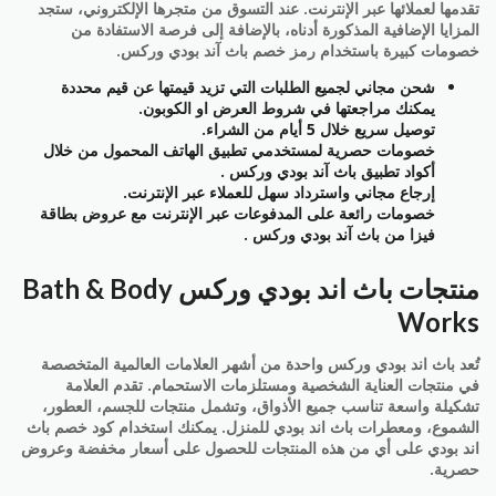
تقدمها لعملائها عبر الإنترنت. عند التسوق من متجرها الإلكتروني، ستجد
المزايا الإضافية المذكورة أدناه، بالإضافة إلى فرصة الاستفادة من
خصومات كبيرة باستخدام رمز خصم باث آند بودي وركس.
شحن مجاني لجميع الطلبات التي تزيد قيمتها عن قيم محددة
يمكنك مراجعتها في شروط العرض او الكوبون.
توصيل سريع خلال 5 أيام من الشراء.
خصومات حصرية لمستخدمي تطبيق الهاتف المحمول من خلال
أكواد تطبيق باث آند بودي وركس .
إرجاع مجاني واسترداد سهل للعملاء عبر الإنترنت.
خصومات رائعة على المدفوعات عبر الإنترنت مع عروض بطاقة
فيزا من باث آند بودي وركس .
منتجات باث اند بودي وركس Bath & Body
Works
تُعد باث اند بودي وركس واحدة من أشهر العلامات العالمية المتخصصة
في منتجات العناية الشخصية ومستلزمات الاستحمام. تقدم العلامة
تشكيلة واسعة تناسب جميع الأذواق، وتشمل منتجات للجسم، العطور،
الشموع، ومعطرات باث اند بودي للمنزل. يمكنك استخدام كود خصم باث
اند بودي على أي من هذه المنتجات للحصول على أسعار مخفضة وعروض
حصرية.