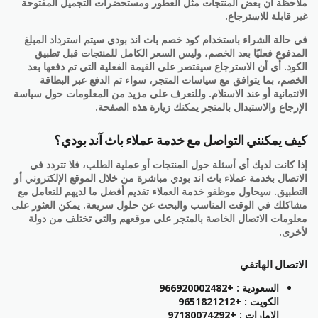
ملاحظة أن بعض المنتجات مثل العطور ومستحضرات التجميل المفتوحة
غير قابلة للاسترجاع.
في حالة الشراء باستخدام كود خصم باث اند بودي سيتم استرداد المبلغ
المدفوع فعليًا بعد الخصم، وليس السعر الكامل للمنتجات قبل تطبيق
الكود. أي أن الاسترجاع سيقتصر على القيمة الفعلية التي تم دفعها بعد
الخصم، بما يتوافق مع سياسات المتجر، سواء تم الدفع عبر البطاقة
الائتمانية أو عند الاستلام. وللتعرف على مزيد من المعلومات حول سياسة
الإرجاع والاستبدال بالمتجر يمكنك زيارة هذه الصفحة.
كيف يمكنني التواصل مع خدمة عملاء باث آند بودي؟
إذا كانت لديك أي أسئلة حول المنتجات أو عملية الطلب، فلا تتردد في
الاتصال بخدمة عملاء باث اند بودي مباشرة من خلال الموقع الإلكتروني أو
التطبيق. سيحاول موظفو خدمة العملاء تقديم أفضل ما لديهم للتعامل مع
مشاكلك في الوقت المناسب والبحث عن حلول سريعة. يمكن العثور على
معلومات الاتصال الخاصة بالمتجر على موقعهم والتي تختلف من دولة
لأخرى.
الاتصال الهاتفي
السعودية : +966920002482
الكويت : +9651821212
الإمارات : +97180074292