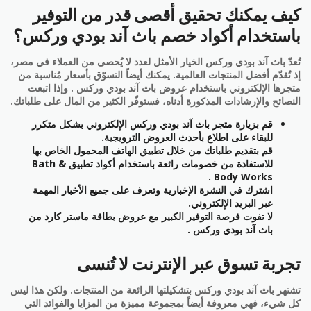
كيف يمكنك تحقيق أقصى قدر من التوفير
باستخدام أكواد خصم باث آند بودي وركس؟
تُعدّ باث آند بودي وركس الخيار الأمثل لعدد لا يُحصى من العملاء في مصر،
إذ تُقدّم أفضل المنتجات العالمية. يمكنك أيضاً التسوّق بأسعار مُناسبة من
متجرها الإلكتروني باستخدام عروض باث آند بودي وركس . وإذا اتبعت
النصائح والإرشادات المذكورة أدناه، فستوفّر الكثير من المال على طلباتك.
قم بزيارة متجر باث آند بودي وركس الإلكتروني بشكل متكرر
للبقاء على اطلاع بأحدث العروض الترويجية.
قم بتقديم طلباتك من خلال تطبيق الهاتف المحمول الخاص بها
للاستفادة من خصومات رائعة باستخدام أكواد تطبيق Bath &
Body Works .
اشترك في النشرة الإخبارية وتعرف على جميع الأخبار المهمة
عبر البريد الإلكتروني.
لا تفوت فرصة التوفير الكبير مع عروض بطاقة ماستر كارد من
باث آند بودي وركس .
تجربة تسوق عبر الإنترنت لا تُنسى
تشتهر باث آند بودي وركس بتشكيلتها الرائعة من المنتجات. ولكن هذا ليس
كل شيء، فهي معروفة أيضاً بمجموعة مميزة من المزايا والفوائد التي