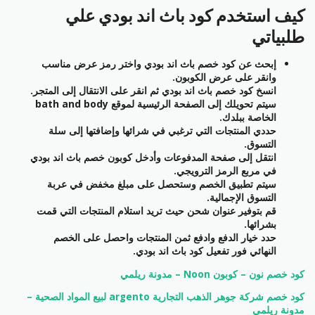
كيف استخدم كود باث اند بودي علي
طلبياتي
إبحث عن كود خصم باث اند بودي واختر رمز عرض مناسب
وانقر على عرض الكوبون.
انسخ كود خصم باث اند بودي ثم انقر على الانتقال إلى المتجر.
سيتم تحويلك إلى الصفحة الرئيسية لموقع bath and body
الخاصة ببلدك.
حددي المنتجات التي ترغبي في شرائها وإضافتها إلى سلة
التسوق.
انتقل إلى صفحة المدفوعات وأدخل كوبون خصم باث اند بودي
في مربع الرمز الترويجي.
سيتم تطبيق الخصم وستحصل على مبلغ مخفض في عربة
التسوق الإجمالية.
قم بتوفير عنوان شحن حيث تريد استلام المنتجات التي قمت
بشرائها.
حدد خيار الدفع وادفع ثمن المنتجات واحصل على الخصم
النهائي فور تفعيل كود باث اند بودي.
كود خصم نون – كوبون Noon – مدونة ريلمي
كود خصم شركة جوهر الذهب التجارية argento لبيع المواد الصحية –
مدونة ريلمي