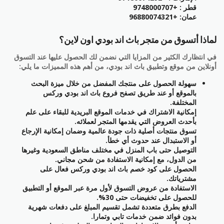
قطر : +9748000707
عمان: +96880074321
لماذا أتسوق من متجر باث اند بودي اون لاين؟
في انتظارك الكثير من المزايا التي نضمن لك الحصول عليها عند التسوق
أونلاين من موقع وتطبيق باث اند بودي، من أهم هذه المميزات ما يلي:
سهولة الحصول على منتجك المفضل من خلال ميزة البحث
بالموقع أو عند طريق تصفح فروع باث اند بودي وركس
المختلفة.
إمكانية الاشتراك في خدمات الموقع البريدية للبقاء على علم
بأحدث العروض التي يقدمها المتجر لعملائه.
تسوق منتجات أصلية ذات جودة عالمية وضمان إمكانية الإرجاع
أو الاستبدال عند حدوث أي خطأ.
التوصيل حتى باب المنزل في مختلف مناطق السعودية وغيرها
من الدول، مع إمكانية الاستفادة من شحن مجاني.
الحصول على كود خصم باث اند بودي وركس فعال على
مشترياتك.
الاستفادة من عروض التسوق لأول مرة عبر الموقع أو التطبيق
للحصول على تخفيضات حتى 30%.
الدفع بطرق متعددة تشمل تقسيم المبلغ على دفعات شهرية
بدون فوائد ضمن خدمات تابي وتمارا.