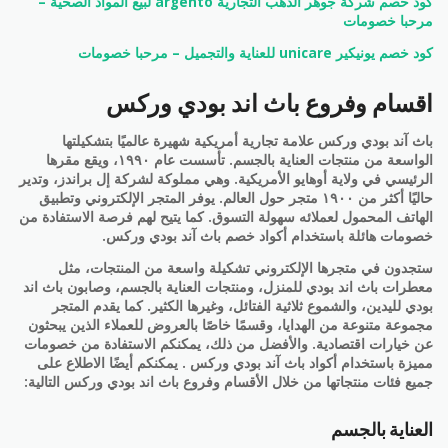
كود خصم شركة جوهر الذهب التجارية argento لبيع المواد الصحية –
مرحبا خصومات
كود خصم يونيكير unicare للعناية والتجميل – مرحبا خصومات
اقسام وفروع باث اند بودي وركس
باث آند بودي وركس علامة تجارية أمريكية شهيرة عالميًا بتشكيلتها
الواسعة من منتجات العناية بالجسم. تأسست عام ١٩٩٠، ويقع مقرها
الرئيسي في ولاية أوهايو الأمريكية. وهي مملوكة لشركة إل براندز، وتدير
حاليًا أكثر من ١٩٠٠ متجر حول العالم. يوفر المتجر الإلكتروني وتطبيق
الهاتف المحمول لعملائه سهولة التسوق. كما يتيح لهم فرصة الاستفادة من
خصومات هائلة باستخدام أكواد خصم باث آند بودي وركس.
ستجدون في متجرها الإلكتروني تشكيلة واسعة من المنتجات، مثل
معطرات باث اند بودي للمنزل، ومنتجات العناية بالجسم، وصابون باث اند
بودي لليدين، والشموع ثلاثية الفتائل، وغيرها الكثير. كما يقدم المتجر
مجموعة متنوعة من الهدايا، وقسمًا خاصًا بالعروض للعملاء الذين يبحثون
عن خيارات اقتصادية. والأفضل من ذلك، يمكنكم الاستفادة من خصومات
مميزة باستخدام أكواد باث آند بودي وركس . يمكنكم أيضًا الاطلاع على
جميع فئات منتجاتها من خلال الأقسام وفروع باث اند بودي وركس التالية:
العناية بالجسم