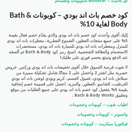
اي بلاست – wondrer للكوبونات والقسائم
كود خصم باث اند بودي – كوبونات Bath &
Body لغاية 10%
إليك أقوى وأحدث كود خصم باث اند بودي والذي يقدّم خصم فعال بقيمة
5% على جميع منتجات العطور، الشموع العطرية، معطرات باث اند بودي
للمنزل ومعطرات باث اند بودي للسيارة باث اند بودي، مستحضرات
الاستحمام والنظافة الشخصية. انسخ رمز كود Bath & Body ثم ألصقه
عند الدفع وتمتع بخصم فوري على طلبك!
لا تفوت فرصة التسوق خلال أقوى تخفيضات باث اند بودي وركس. عروض
حصرية مثل اشتر 2 واحصل على 2 مجانًا شامل تشكيلة مميزة من
سبلاش باث اند بودي، غسول الجسم، كريم وبودي لوشن باث اند بودي
للترطيب، الشامبو ،العطور، والمزيد. احصل على قسيمة خصم إضافية
بقيمة 5% بتفعيل كود خصم باث اند بودي على جميع الطلبات من موقع
وتطبيق Bath & Body Works .
اطياب شوب – كوبونات وخصومات
واتسونز – كوبونات وخصومات
فيكتوريا سيكريت – كوبونات وخصومات