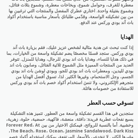
معطرة للغرف، وحوامل شموع، وبخاخات معطرة، وشموع بثلاث فتائل،
وشموع بفتيلة واحدة. اختاري عطركِ المفضل والمنتجات التي ترغبين بها
من بين تشكيلته الواسعة، وقدّمي طلباتكِ بأسعار مناسبة باستخدام أكواد
باث آند بودي وركس عند الدفع.
الهدايا
إذا كنت تبحث عن هدية مثالية لشخص عزيز عليك، فقم بزيارة باث آند
بودي وركس. ستجد قسمًا مخصصًا يضم تشكيلة واسعة من الخيارات، بما
في ذلك هدايا للنساء، وهدايا باث اند بودي للرجال، وهدايا للمنزل. تتوفر
العديد من المنتجات المميزة مثل الشموع ثلاثية الفتائل، وصابون باث اند
بودي لليدين، ومعطرات باث اند بودي للجو، وبودي لوشن باث اند بودي
الجسم، وجل الاستحمام، وغيرها الكثير. لذا، تسوق أفضل الهدايا من
متجرهم الإلكتروني، ولا تنسَ استخدام أكواد خصم باث آند بودي وركس
للاستفادة من خصومات هائلة.
تسوقي حسب العطر
ستجدين في هذا القسم تشكيلة واسعة من العطور. تتميز هذه التشكيلة
بسبع نفحات عطرية فريدة: دافئة، منعشة، فاكهية، حمضية، حلوة، زهرية،
وخشبية. أما بالنسبة للروائح، فيمكنكِ الاختيار من بين Forever Red، At
The Beach، Rose، Ocean، Jasmine Sandalwood، Dark Kiss،
وغيرها الكثير. لا تنخدعي بالأسعار المرتفعة، يمكنكِ استخدام أكواد خصم