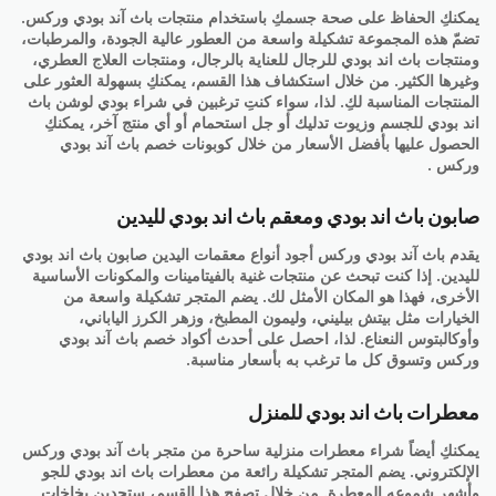
يمكنكِ الحفاظ على صحة جسمكِ باستخدام منتجات باث آند بودي وركس.
تضمّ هذه المجموعة تشكيلة واسعة من العطور عالية الجودة، والمرطبات،
ومنتجات باث اند بودي للرجال للعناية بالرجال، ومنتجات العلاج العطري،
وغيرها الكثير. من خلال استكشاف هذا القسم، يمكنكِ بسهولة العثور على
المنتجات المناسبة لكِ. لذا، سواء كنتِ ترغبين في شراء بودي لوشن باث
اند بودي للجسم وزيوت تدليك أو جل استحمام أو أي منتج آخر، يمكنكِ
الحصول عليها بأفضل الأسعار من خلال كوبونات خصم باث آند بودي
وركس .
صابون باث اند بودي ومعقم باث اند بودي لليدين
يقدم باث آند بودي وركس أجود أنواع معقمات اليدين صابون باث اند بودي
لليدين. إذا كنت تبحث عن منتجات غنية بالفيتامينات والمكونات الأساسية
الأخرى، فهذا هو المكان الأمثل لك. يضم المتجر تشكيلة واسعة من
الخيارات مثل بيتش بيليني، وليمون المطبخ، وزهر الكرز الياباني،
وأوكالبتوس النعناع. لذا، احصل على أحدث أكواد خصم باث آند بودي
وركس وتسوق كل ما ترغب به بأسعار مناسبة.
معطرات باث اند بودي للمنزل
يمكنكِ أيضاً شراء معطرات منزلية ساحرة من متجر باث آند بودي وركس
الإلكتروني. يضم المتجر تشكيلة رائعة من معطرات باث اند بودي للجو
وأشهر شموعه المعطرة. من خلال تصفح هذا القسم، ستجدين بخاخات