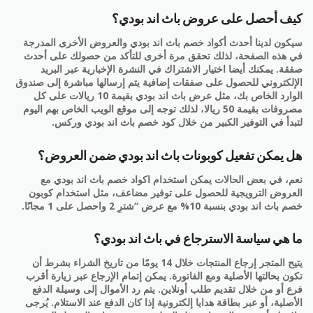
كيف أحصل على عروض باث اند بودي؟
سيكون لدينا أحدث أكواد خصم باث اند بودي والعروض الأخرى المدرجة
في هذه الصفحة، لذلك تحقق مرة أخرى للتأكد من حصولك على أحدث
صفقة. يمكنك أيضا اختيار الاشتراك في النشرة الإخبارية عبر البريد
الإلكتروني للحصول على صفقات إضافية يتم إرسالها مباشرة إلى صندوق
الوارد الخاص بك، مثل عرض باث اند بودي بقيمة 10 ريالات على كل
مصروفات بقيمة 50 ريالا، لذلك توجه إلى موقع الويب الخاص بهم اليوم
لتبدأ في التوفير الكبير من خلال كود خصم باث اند بودي وركس.
هل يمكن تفعيل كوبونات باث اند بودي ضمن العروض؟
نعم، في بعض الحالات يمكن استخدام اكواد خصم باث اند بودي مع
العروض الترويجية للحصول على توفير مضاعف، مثل استخدام كوبون
خصم باث اند بودي بنسبة 10% مع عرض “شترِ 2 واحصل على 1 مجانًا.
ما هي سياسة الاسترجاع في باث اند بودي؟
يتيح المتجر إرجاع المنتجات خلال 14 يومًا من تاريخ الشراء بشرط أن
تكون بحالتها الأصلية ومع الفاتورة. يمكن إتمام الإرجاع عبر زيارة أقرب
فرع أو من خلال تقديم طلب أونلاين. يتم رد الأموال إلى وسيلة الدفع
الأصلية، أو عبر بطاقة هدايا إلكترونية إذا كان الدفع عند الاستلام. يُرجى