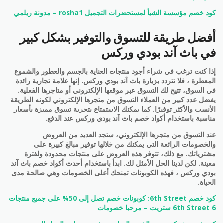
كود خصم مؤسسة الشيأ لمستحضرات التجميل rosha1 – مدونة ريلمي
أفضل طريقة للتسوق والتوفير بشكل كبير
في باث آند بودي وركس
إذا كنت ترغب في شراء أجود منتجات العناية بالجسم والعطور والشموع
المعطرة ، فلا تتردد بزيارة باث آند بودي وركس. إنها علامة تجارية رائدة
في السوق، تتيح لك التسوق عبر موقعها الإلكتروني أو متاجرها الفعلية.
يفضل عدد كبير من العملاء التسوق من متجرها الإلكتروني لكونه الطريقة
الأنسب والأكثر توفيرًا. كما يمكنك الاستمتاع بتجربة تسوق مميزة بأسعار
مناسبة باستخدام أكواد خصم باث آند بودي وركس عند الدفع.
عند التسوق من متجرها الإلكتروني، ستجد العديد من العروض
والخصومات الرائعة التي يمكنك من خلالها توفير مبالغ كبيرة على
مشترياتك. مع ذلك، تتوفر هذه العروض على منتجات محدودة ولفترة
معينة. لكن لدينا الحل الأمثل لك. ابدأ باستخدام أحدث أكواد خصم باث آند
بودي وركس ، فهذه الكوبونات تمنحك أعلى الخصومات وهي صالحة مدى
الحياة.
كود خصم 6th Street: كوبونات خصم تصل إلى 50% على جميع منتجات
6th Street 6 ستريت – مرحبا خصومات