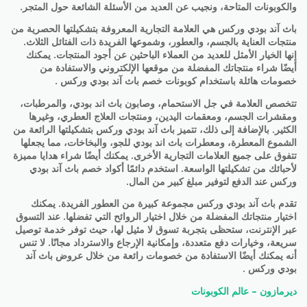
والكوبونات المتاحة، ونجيب عن العديد من الأسئلة الشائعة حول المتجر.
باث آند بودي وركس هي العلامة التجارية المعروفة بتشكيلتها الحصرية من
منتجات العناية بالجسم، والعطور، وشموعها الفريدة ذات الفتائل الثلاث.
إنها الخيار الأمثل للعديد من العملاء الباحثين عن أجود المنتجات. يمكنك
أيضًا شراء منتجاتك المفضلة من موقعها الإلكتروني والاستفادة من
خصومات هائلة باستخدام كوبونات خصم باث آند بودي وركس .
تتخصص العلامة في جل الاستحمام، وصابون باث اند بودي، والمرطبات،
ومقشرات الجسم، ومعقمات اليدين، ومنتجات العلاج العطري، وغيرها
الكثير. بالإضافة إلى ذلك، تتميز باث آند بودي وركس بتشكيلتها الرائعة من
الشموع المعطرة، ومعطرات باث اند بودي للجو، والبخاخات، مما يجعلها
تتفوق على جميع العلامات التجارية الأخرى. يمكنك أيضًا شراء هدايا مميزة
لأحبائك من تشكيلتها الواسعة. استخدم دائمًا أكواد خصم باث آند بودي
وركس عند الدفع لتوفير مبلغ كبير من المال.
تقدم باث آند بودي وركس مجموعة كبيرة من العطور الفريدة. يمكنك
اختيار منتجاتك المفضلة من خلال اختيار الروائح التي تفضلها. عند التسوق
عبر الإنترنت، ستحظى بتجربة تسوق لا مثيل لها، حيث توفر خدمة توصيل
سريعة، وخيارات دفع متعددة، وإمكانية الإرجاع والاسترداد مجانًا. لا تنس
أنه يمكنك أيضًا الاستفادة من خصومات رائعة من خلال عروض باث آند
بودي وركس .
ديرمازون – عالم الكوبونات