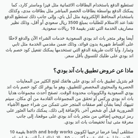
تستطيع الدفع باستخدام البطاقات الائتمانية مثل فيزا وماستر كارد، كما
يمكنك الدفع بواسطة بطاقات الخصم المباشر مثل بطاقات مدى، وكذلك
باستخدام المحافظ الإلكترونية مثل أبل باي، وإلى جانب ذلك تستطيع الدفع
نقدا عند الاستلام للطلبات بمبلغ 3500 ريال سعودي أو أقل، وذلك نظير
مصاريف الخدمة التي تقدر بقيمة 10 ريالات سعودية.
أيضا يوفر متجر باث اند بودي السعودية خدمات الشراء الآن والدفع لاحقًا
على أقساط شهرية بدون فوائد، وذلك ضمن مقدمي الخدمة مثل تابي
وتمارا. وأيا كانت طريقة الدفع التي تستخدمها يمكنك تفعيل كود خصم باث
اند بودي على طلبك للتسوق بأقل سعر.
ماذا عن عروض تطبيق باث آند بودي؟
قم بتنزيل تطبيق باث آند بودي على هاتفك لفتح الكثير من المعاينات
الحصرية والمحتوى المخصص للتطبيق، وهو ما يوفر لك كود خصم باث اند
بودي السعودية والكوبونات محدودة الوقت. تصفح أحدث مجموعات هدايا
باث اند بودي وركس أو تحقق من المجموعات القادمة من أي مكان. سيتم
تنبيهك أيضا بشأن أهم صفقات المتجر حتى تتمكن من شراء جميع الأشياء
الضرورية قبل أي شخص آخر. بالإضافة إلى ذلك، يمكنك دائما العثور على
رمز ترويجي إضافي من متجر باث آند بودي على موقعنا، إلى جانب
معرفة متى تبدأ تخفيضات باث اند بودي.
ستتلقى أيضا عرضا ترحيبيا لكوبون bath and body works بقيمة 10
ريالات مقابل شرائك بقيمة أكثر من 50 ريالا، لذلك ابدأ التسوق لشراء