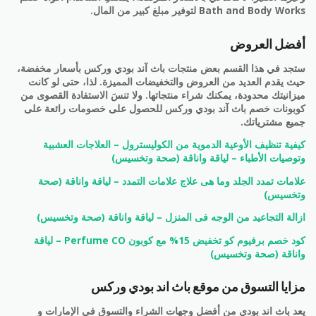
Bath and Body Works لتوفير مبلغ كبير من المال.
أفضل العروض
ستجد في هذا القسم بعض منتجات باث آند بودي وركس بأسعار مخفضة،
حيث يقدم العديد من العروض والتخفيضات المميزة. لذا، حتى لو كانت
ميزانيتك محدودة، يمكنك شراء منتجاتها. ولا تنسَ الاستفادة القصوى من
كوبونات خصم باث آند بودي وركس للحصول على خصومات رائعة على
جميع مشترياتك.
كيفية تنظيف الأوعية الدموية من الكوليسترول – العلاجات العشبية
وتوصيات الأطباء – لياقة واناقة (صحة وتخسيس)
علامات تمدد الجلد وما هى علاج علامات التمدد – لياقة واناقة (صحة
وتخسيس)
ازالة التجاعيد من الوجه فى المنزل – لياقة واناقة (صحة وتخسيس)
كود خصم برفيوم كو تخفيض 15% مع كوبون Perfume CO – لياقة
واناقة (صحة وتخسيس)
مزايا التسوق من موقع باث اند بودي وركس
يعد باث اند بودي من أفضل وجهات الشراء والتسوق في الإمارات و