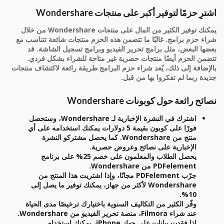
اشترِ حزمًا لتوفير أكبر على منتجات Wondershare
يمكنك توفير الكثير من المال على منتجات Wondershare من خلال
شراء حزم برامج. غالبًا ما تتضمن هذه الحزم منتجات شائعة تتناسب مع
بعضها البعض، مثل برامج تحرير الفيديو وبرامج تسجيل الشاشة. قد
تتضمن الحزم أيضًا منتجات حصرية غير متاحة للشراء بشكل فردي.
بالإضافة إلى ذلك، يُعد شراء حزم البرامج طريقة رائعة لاكتشاف منتجات
جديدة ربما لم تفكروا بها من قبل.
نصائح رائعة حول كوبونات Wondershare
اشترك في النشرة الإخبارية لـ Wondershare، وستحصل
فورًا على كوبون بقيمة 5 دولارات يمكنك استخدامه على أي
منتج من Wondershare. كما يحصل مشتركو النشرة
الإخبارية على نصائح وعروض حصرية.
يحصل الطلاب والمعلمون على خصم 25% على برنامج
PDFelement من Wondershare.
جرّب PDFelement مجانًا، وإذا اشتريت هذا المنتج من
Wondershare لأكثر من جهاز، يمكنك توفير ما يصل إلى
10%.
وفّر الكثير من التكاليف السنوية باختيارك ترخيصًا مدى الحياة
عند شراء Filmora، منصة تحرير الفيديو من Wondershare.
إذا فقدت بيانات على جهاز iPhone، يمكنك استخدام