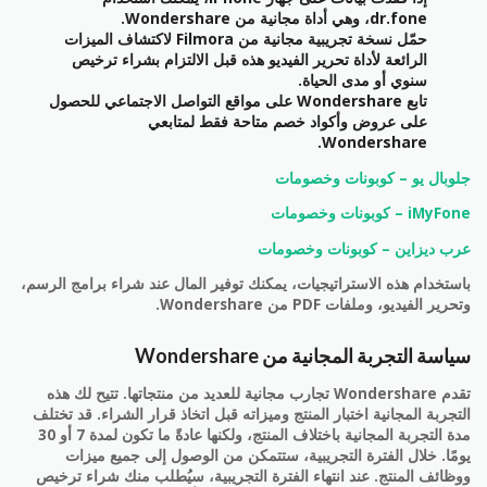
dr.fone، وهي أداة مجانية من Wondershare.
حمّل نسخة تجريبية مجانية من Filmora لاكتشاف الميزات
الرائعة لأداة تحرير الفيديو هذه قبل الالتزام بشراء ترخيص
سنوي أو مدى الحياة.
تابع Wondershare على مواقع التواصل الاجتماعي للحصول
على عروض وأكواد خصم متاحة فقط لمتابعي
Wondershare.
جلوبال يو – كوبونات وخصومات
iMyFone – كوبونات وخصومات
عرب ديزاين – كوبونات وخصومات
باستخدام هذه الاستراتيجيات، يمكنك توفير المال عند شراء برامج الرسم،
وتحرير الفيديو، وملفات PDF من Wondershare.
سياسة التجربة المجانية من Wondershare
تقدم Wondershare تجارب مجانية للعديد من منتجاتها. تتيح لك هذه
التجربة المجانية اختبار المنتج وميزاته قبل اتخاذ قرار الشراء. قد تختلف
مدة التجربة المجانية باختلاف المنتج، ولكنها عادةً ما تكون لمدة 7 أو 30
يومًا. خلال الفترة التجريبية، ستتمكن من الوصول إلى جميع ميزات
ووظائف المنتج. عند انتهاء الفترة التجريبية، سيُطلب منك شراء ترخيص