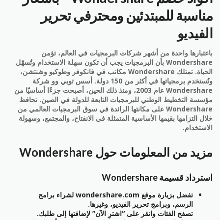
مناسبة للمبتدئين ومحترفي تحرير
الفيديو
باعتبارها واحدة من أشهر شركات البرمجيات في العالم، تؤمن
Wondershare بأن البرمجيات يجب أن تكون سهلة الاستخدام وتُسهّل
الحياة. تمتلك Wondershare مكاتب في فانكوفر وطوكيو وشنتشن،
وتُستخدم برمجياتها في أكثر من 150 دولة. أسس توبي وو شركة
Wondershare عام 2003، ومنذ ذلك الحين، أصبحت جزءًا أساسيًا من
مؤسسة التخطيط الوطني للبرمجيات التابعة للدولة في الصين. تحافظ
Wondershare على مكانتها الرائدة في سوق البرمجيات العالمي من
خلال التزامها بقيمها الأساسية المتمثلة في الانفتاح، والمجتمع، وسهولة
الاستخدام.
مزيد من المعلومات حول Wondershare
استرداد قسيمة Wondershare
تفضل بزيارة موقع wondershare.com لشراء برامج
الرسم، وبرامج تحرير الفيديو، وغيرها.
تصفح الفئات وانقر على “اشترِ الآن” لإضافتها إلى طلبك.