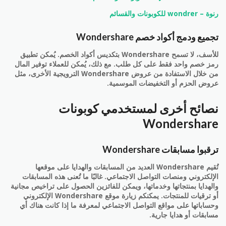
رنوة – wondrer للكوبونات والقسائم
تجميع ودمج أكواد خصم Wondershare
للأسف، لا تسمح Wondershare بتكديس أكواد الخصم. يُمكن تطبيق
رمز خصم واحد فقط على كل طلب. مع ذلك، يُمكن للعملاء توفير المال
من خلال الاستفادة من عروض Wondershare الترويجية الأخرى، مثل
عروض الحزم أو التخفيضات الموسمية.
نصائح أخرى لمستخدمي كوبونات
Wondershare
ترقبوا مسابقات Wondershare
تُقيم Wondershare العديد من المسابقات والهدايا على موقعها
الإلكتروني ومنصات التواصل الاجتماعي. غالبًا ما تُعنى هذه المسابقات
والهدايا بمنتجاتها وخدماتها، ويمكن للفائزين الحصول على تراخيص مجانية
أو ترقيات للمنتجات. يمكنكم زيارة موقع Wondershare الإلكتروني
وحساباتها على مواقع التواصل الاجتماعي لمعرفة ما إذا كانت هناك أي
مسابقات أو هدايا جارية.