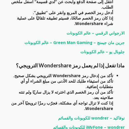
انتقل إلى صفحة الدفع وابحث عن “لدي قسيمة” أسفل ملخص
الطلب.
أدخل رمز الخصم في المربع وانقر على “تطبيق”.
إذا كان رمز الخصم صالحًا، فسيتم تطبيقه تلقائيًا على عملية
شراء Wondershare.
الارجواني الرقمي – عالم الكوبونات
جرين مان جيمنج – Green Man Gaming – عالم الكوبونات
جلوبال يو – عالم الكوبونات
ماذا تفعل إذا لم يعمل رمز Wondershare الترويجي؟
تأكد من إدخال رمز Wondershare الترويجي بشكل صحيح.
تأكد من استيفاء طلبك للحد الأدنى من مبلغ الشراء أو أي
متطلبات إضافية.
تأكد من أن رمز الخصم الذي اخترته لا يزال ساريًا ولم تنته
صلاحيته بعد.
إذا كنت لا تزال تواجه أي مشكلة، فجرّب رمزًا ترويجيًا آخر من
Wondershare.
نوفاكيد – wondrer للكوبونات والقسائم
iMyFone – wondrer للكوبونات والقسائم