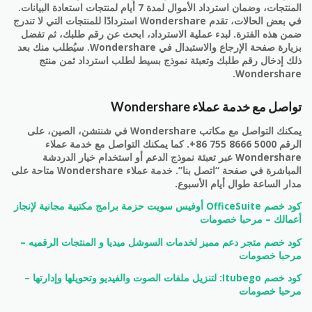
المنتجات، وضمان استرداد الأموال لمدة 7 أيام لمنتجات استعادة البيانات.
في بعض الحالات، تقدم Wondershare استردادًا للمنتجات التي لا تندرج
ضمن هذه الفترة. لبدء عملية الاسترداد، ابحث عن رقم طلبك، ثم تفضل
بزيارة صفحة الإرجاع والاستبدال في Wondershare. سيُطلب منك بعد
ذلك إدخال رقم طلبك وتعبئة نموذج بسيط لطلب استرداد ثمن منتج
Wondershare.
تواصل مع خدمة عملاء Wondershare
يمكنك التواصل مع مكاتب Wondershare في شنتشن، الصين، على
الرقم ‎+86 755 8666 5000. كما يمكنك التواصل مع خدمة عملاء
Wondershare عبر تعبئة نموذج الدعم أو استخدام خيار الدردشة
المباشرة في صفحة “اتصل بنا”. خدمة عملاء Wondershare متاحة على
مدار الساعة طوال أيام الأسبوع.
كود خصم OfficeSuite أوفيس سويت حزمة برامج مكتبية مجانية لإنجاز
أعمالك – مرحبا خصومات
كود خصم متجر دعم مميز لخدمات السوشل ميديا و المنتجات الرقميه –
مرحبا خصومات
كود خصم Itubego: لتنزيل ملفات الصوت والفيديو وتحويلها وإدارتها –
مرحبا خصومات