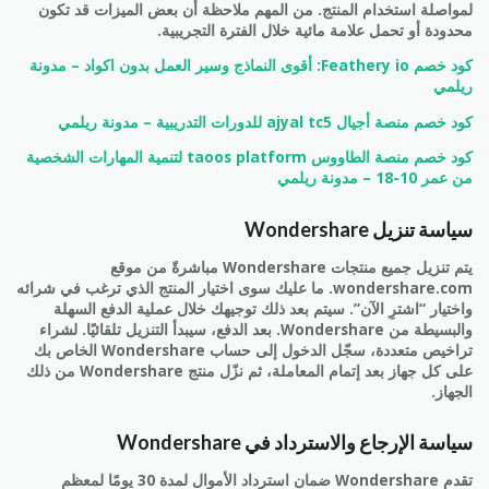
لمواصلة استخدام المنتج. من المهم ملاحظة أن بعض الميزات قد تكون
محدودة أو تحمل علامة مائية خلال الفترة التجريبية.
كود خصم Feathery io: أقوى النماذج وسير العمل بدون اكواد – مدونة
ريلمي
كود خصم منصة أجيال ajyal tc5 للدورات التدريبية – مدونة ريلمي
كود خصم منصة الطاووس taoos platform لتنمية المهارات الشخصية
من عمر 10-18 – مدونة ريلمي
سياسة تنزيل Wondershare
يتم تنزيل جميع منتجات Wondershare مباشرةً من موقع
wondershare.com. ما عليك سوى اختيار المنتج الذي ترغب في شرائه
واختيار “اشترِ الآن”. سيتم بعد ذلك توجيهك خلال عملية الدفع السهلة
والبسيطة من Wondershare. بعد الدفع، سيبدأ التنزيل تلقائيًا. لشراء
تراخيص متعددة، سجّل الدخول إلى حساب Wondershare الخاص بك
على كل جهاز بعد إتمام المعاملة، ثم نزّل منتج Wondershare من ذلك
الجهاز.
سياسة الإرجاع والاسترداد في Wondershare
تقدم Wondershare ضمان استرداد الأموال لمدة 30 يومًا لمعظم